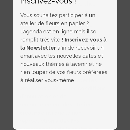
Inscrivez-vous !
réaliser d’autres roses chez
vous et composer votre
Vous souhaitez participer à un
propre bouquet
atelier de fleurs en papier ?
Les détails, adresse de
L’agenda est en ligne mais il se
l’atelier et infos pratiques vous
remplit très vite !
Inscrivez-vous à
seront envoyées par mail dés
la Newsletter
afin de recevoir un
validation de votre inscription.
email avec les nouvelles dates et
En validant votre commande,
nouveaux thèmes à l’avenir et ne
vous confirmez avoir pris
rien louper de vos fleurs préférées
connaissance et accepter les
à réaliser vous-même
présentes CGV sur les conditions
d’annulation et de
remboursement des ateliers
créatifs ainsi que la non
reproduction à des fins
commerciales de la technique