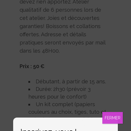
devez rien apportez. Atelier
qualitatif de 6 personnes lors de
cet atelier. Joies et découvertes
garanties! Boissons et collations
offertes. Adresse et détails
pratiques seront envoyés par mail
dans les 48H00.
Prix : 50 €
Débutant, à partir de 15 ans.
Durée: 2h30 (prévoir 3
heures pour le confort)
Un kit complet (papiers
couleurs au choix, tiges, tuto et
FERMER
gabarits) sera proposé à la
vente en fin d’atelier afin de