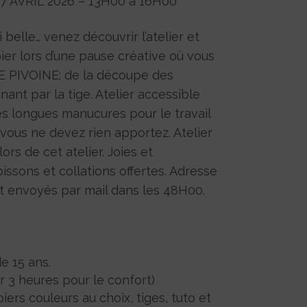
7 AVRIL 2026 – 13H00 à 16H00
 belle… venez découvrir l’atelier et
pier lors d’une pause créative où vous
E PIVOINE; de la découpe des
nant par la tige. Atelier accessible
es longues manucures pour le travail
, vous ne devez rien apportez. Atelier
ors de cet atelier. Joies et
issons et collations offertes. Adresse
nt envoyés par mail dans les 48H00.
e 15 ans.
r 3 heures pour le confort)
ers couleurs au choix, tiges, tuto et