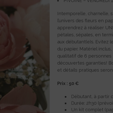
PIVOINE – VENDREDI 1
Intemporelle, charnelle, si
l’univers des fleurs en pa
apprendrez à réaliser UN
pétales, sépales, en termi
aux débutant(e)s. Evitez l
du papier. Matériel inclus
qualitatif de 6 personnes l
découvertes garanties! Bo
et détails pratiques sero
Prix : 50 €
Débutant, à partir d
Durée: 2h30 (prévoi
Un kit complet (papi