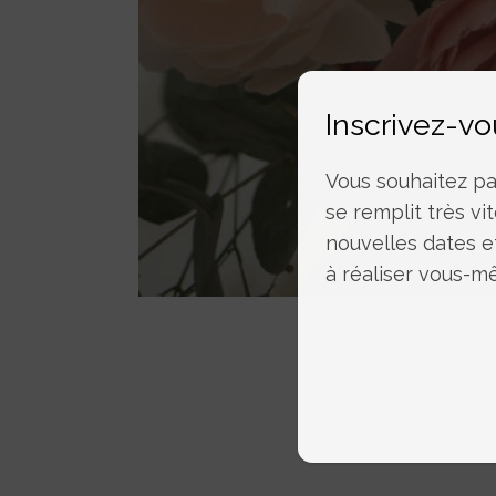
Inscrivez-vo
Vous souhaitez par
se remplit très vit
nouvelles dates e
à réaliser vous-