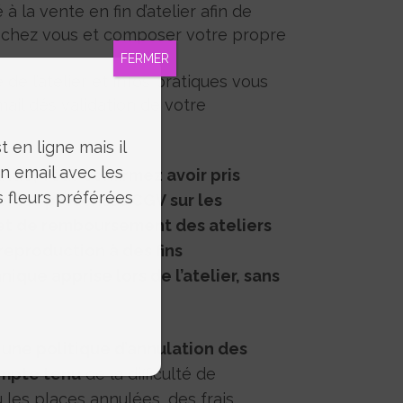
à la vente en fin d’atelier afin de
es chez vous et composer votre propre
FERMER
 de l’atelier et infos pratiques vous
ail dés validation de votre
 en ligne mais il
un email avec les
de, vous confirmez avoir pris
s fleurs préférées
r les présentes CGV sur les
 et de remboursement des ateliers
 reproduction à des fins
ique apprise lors de l’atelier, sans
une politique d’annulation des
ompte tenu
de la difficulté de
les places annulées, des frais