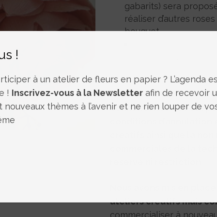
gabarits) sera proposé 
réaliser d’autres ros
bouquet
Les détails, adresse
us !
seront envoyées par m
inscription.
ticiper à un atelier de fleurs en papier ? L’agenda est
e !
Inscrivez-vous à la Newsletter
afin de recevoir 
En validant votre comman
t nouveaux thèmes à l’avenir et ne rien louper de vo
connaissance et accepte
même
conditions d’annulation
créatifs ainsi que la non
commerciales de la techn
réserve ni restriction.
Nous avons mis en place 
ateliers créatifs mais c
commercialiser à nouveau 