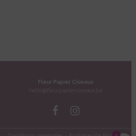
Fleur Papier Ciseaux
hello@fleurpapierciseaux.be
Conditions générales
–
Politique Vie Privée
0
–