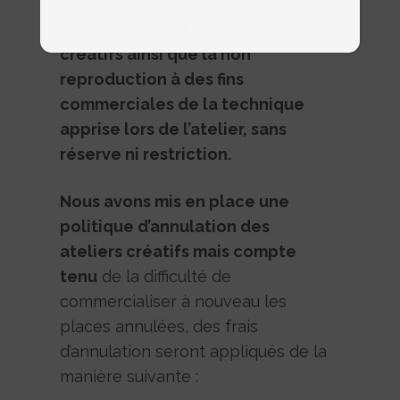
d’annulation et de
remboursement des ateliers
créatifs ainsi que la non
reproduction à des fins
commerciales de la technique
apprise lors de l’atelier, sans
réserve ni restriction.
Nous avons mis en place une
politique d’annulation des
ateliers créatifs mais compte
tenu
de la difficulté de
commercialiser à nouveau les
places annulées, des frais
d’annulation seront appliqués de la
manière suivante :