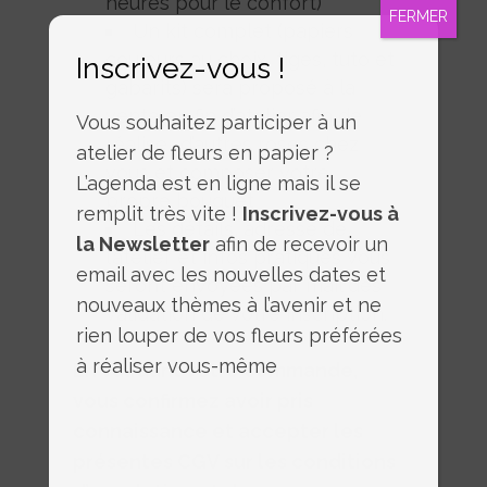
heures pour le confort)
FERMER
Un kit complet (papiers
couleurs au choix, tiges, tuto et
Inscrivez-vous !
gabarits) sera proposé à la
vente en fin d’atelier afin de
Vous souhaitez participer à un
réaliser d’autres roses chez
atelier de fleurs en papier ?
vous et composer votre
L’agenda est en ligne mais il se
propre bouquet
remplit très vite !
Inscrivez-vous à
Les détails, adresse de
la Newsletter
afin de recevoir un
l’atelier et infos pratiques vous
email avec les nouvelles dates et
seront envoyées par mail dés
nouveaux thèmes à l’avenir et ne
validation de votre inscription.
rien louper de vos fleurs préférées
à réaliser vous-même
En validant votre commande,
vous confirmez avoir pris
connaissance et accepter les
présentes CGV sur les conditions