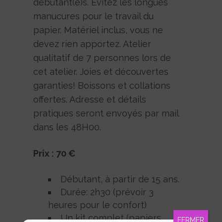
débutant(e)s. Evitez les longues
manucures pour le travail du
papier. Matériel inclus, vous ne
devez rien apportez. Atelier
qualitatif de 7 personnes lors de
cet atelier. Joies et découvertes
garanties! Boissons et collations
offertes. Adresse et détails
pratiques seront envoyés par mail
dans les 48H00.
Prix : 70 €
Débutant, à partir de 15 ans.
Durée: 2h30 (prévoir 3
heures pour le confort)
Un kit complet (papiers
FERMER