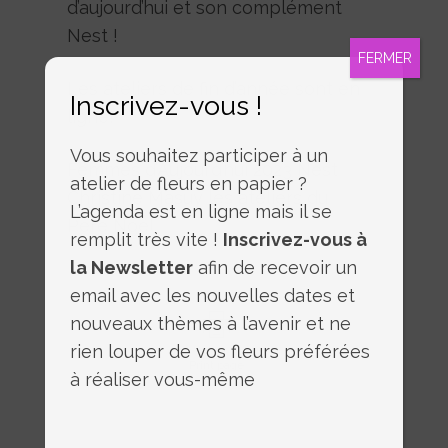
d’aujourd’hui et son complément
Nest !
FERMER
Les ateliers de fin d’année sont en
Inscrivez-vous !
ligne!
Vous souhaitez participer à un
Femmes d’Aujourd’hui 2023 Nest
atelier de fleurs en papier ?
Christine Masuy les ateliers du
L’agenda est en ligne mais il se
Père Noël
remplit très vite !
Inscrivez-vous à
la Newsletter
afin de recevoir un
email avec les nouvelles dates et
nouveaux thèmes à l’avenir et ne
rien louper de vos fleurs préférées
Print page
à réaliser vous-même