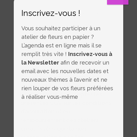
vente en fin d’atelier afin de
Inscrivez-vous !
réaliser d’autres roses chez
vous et composer votre
Vous souhaitez participer à un
propre bouquet
atelier de fleurs en papier ?
Les détails, adresse de
l’atelier et infos pratiques vous
L’agenda est en ligne mais il se
seront envoyées par mail dés
remplit très vite !
Inscrivez-vous à
validation de votre inscription.
la Newsletter
afin de recevoir un
email avec les nouvelles dates et
En validant votre commande,
nouveaux thèmes à l’avenir et ne
vous confirmez avoir pris
rien louper de vos fleurs préférées
connaissance et accepter les
à réaliser vous-même
présentes CGV sur les conditions
d’annulation et de
remboursement des ateliers
créatifs ainsi que la non