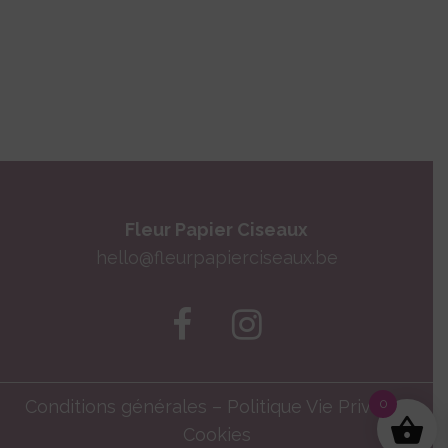
Fleur Papier Ciseaux
hello@fleurpapierciseaux.be
Conditions générales
–
Politique Vie Privée
0
–
Cookies