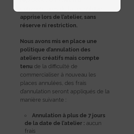
reproduction à des fins
commerciales de la technique
apprise lors de l’atelier, sans
réserve ni restriction.
Nous avons mis en place une
politique d’annulation des
ateliers créatifs mais compte
tenu
de la difficulté de
commercialiser à nouveau les
places annulées, des frais
d’annulation seront appliqués de la
manière suivante :
Annulation à plus de 7 jours
de la date de l’atelier :
aucun
frais