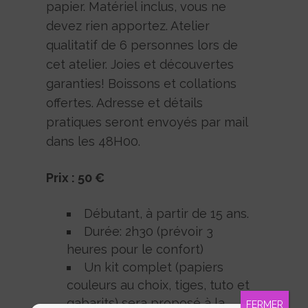
papier. Matériel inclus, vous ne
devez rien apportez. Atelier
qualitatif de 6 personnes lors de
cet atelier. Joies et découvertes
garanties! Boissons et collations
offertes. Adresse et détails
pratiques seront envoyés par mail
dans les 48H00.
Prix : 50 €
Débutant, à partir de 15 ans.
Durée: 2h30 (prévoir 3
heures pour le confort)
Un kit complet (papiers
couleurs au choix, tiges, tuto et
gabarits) sera proposé à la
FERMER