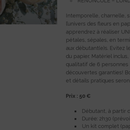
RENONCULE – LUNDI 
Intemporelle, charnelle, si
l’univers des fleurs en pa
apprendrez à réaliser U
pétales, sépales, en termi
aux débutant(e)s. Evitez l
du papier. Matériel inclus
qualitatif de 6 personnes l
découvertes garanties! Bo
et détails pratiques sero
Prix : 50 €
Débutant, à partir d
Durée: 2h30 (prévoi
Un kit complet (papi