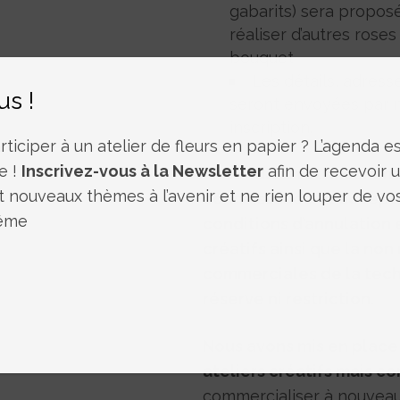
gabarits) sera proposé 
réaliser d’autres ros
bouquet
Les détails, adresse
us !
seront envoyées par m
inscription.
ticiper à un atelier de fleurs en papier ? L’agenda est
e !
Inscrivez-vous à la Newsletter
afin de recevoir 
En validant votre comman
t nouveaux thèmes à l’avenir et ne rien louper de vo
connaissance et accepte
même
conditions d’annulation
créatifs ainsi que la non
commerciales de la techn
réserve ni restriction.
Nous avons mis en place 
ateliers créatifs mais c
commercialiser à nouveau 