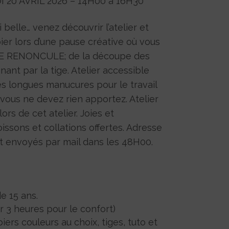
20 AVRIL 2026 – 14H00 à 16H30
 belle… venez découvrir l’atelier et
pier lors d’une pause créative où vous
NE RENONCULE; de la découpe des
nant par la tige. Atelier accessible
es longues manucures pour le travail
, vous ne devez rien apportez. Atelier
ors de cet atelier. Joies et
issons et collations offertes. Adresse
nt envoyés par mail dans les 48H00.
e 15 ans.
r 3 heures pour le confort)
ers couleurs au choix, tiges, tuto et