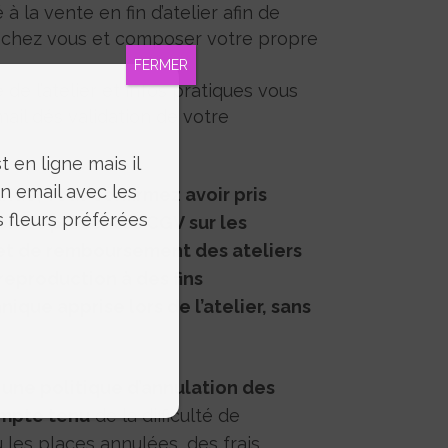
à la vente en fin d’atelier afin de
es chez vous et composer votre propre
FERMER
 de l’atelier et infos pratiques vous
ail dés validation de votre
 en ligne mais il
un email avec les
de, vous confirmez avoir pris
s fleurs préférées
r les présentes CGV sur les
 et de remboursement des ateliers
 reproduction à des fins
ique apprise lors de l’atelier, sans
une politique d’annulation des
ompte tenu
de la difficulté de
les places annulées, des frais