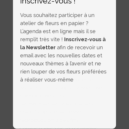
Inscrivez-vous !
réaliser d’autres roses chez
vous et composer votre
Vous souhaitez participer à un
propre bouquet
atelier de fleurs en papier ?
Les détails, adresse de
L’agenda est en ligne mais il se
l’atelier et infos pratiques vous
remplit très vite !
Inscrivez-vous à
seront envoyées par mail dés
la Newsletter
afin de recevoir un
validation de votre inscription.
email avec les nouvelles dates et
En validant votre commande,
nouveaux thèmes à l’avenir et ne
vous confirmez avoir pris
rien louper de vos fleurs préférées
connaissance et accepter les
à réaliser vous-même
présentes CGV sur les conditions
d’annulation et de
remboursement des ateliers
créatifs ainsi que la non
reproduction à des fins
commerciales de la technique