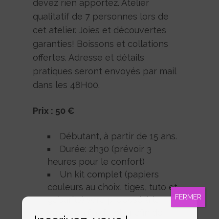
devez rien apportez. Atelier
qualitatif de 7 personnes lors de
cet atelier. Joies et découvertes
garanties! Boissons et collations
offertes. Adresse et détails
pratiques seront envoyés par mail
dans les 48H00.
Prix : 50 €
Débutant, à partir de 15 ans.
Durée: 2h30 (prévoir 3
heures pour le confort)
Un kit complet (papiers
couleurs au choix, tiges, tuto et
FERMER
gabarits) sera proposé à la
vente en fin d’atelier afin de