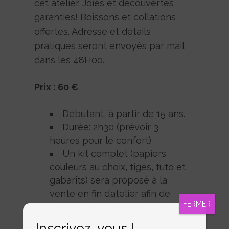
cet atelier. Joies et découvertes
garanties! Boissons et collations
offertes. Adresse et détails
pratiques seront envoyés par mail
dans les 48H00.
Prix : 60 €
Débutant, à partir de 15 ans.
Durée: 2h30 (prévoir 3
heures pour le confort)
Un kit complet (papiers
couleurs au choix, tiges, tuto et
gabarits) sera proposé à la
vente en fin d’atelier afin de
FERMER
réaliser d’autres roses chez
vous et composer votre
Inscrivez-vous !