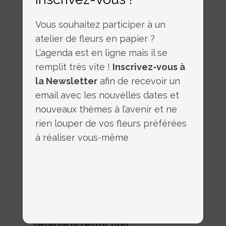
propre bouquet
Les détails, adresse de
Vous souhaitez participer à un
l’atelier et infos pratiques vous
atelier de fleurs en papier ?
seront envoyées par mail dés
L’agenda est en ligne mais il se
validation de votre inscription.
remplit très vite !
Inscrivez-vous à
la Newsletter
afin de recevoir un
En validant votre commande,
email avec les nouvelles dates et
vous confirmez avoir pris
nouveaux thèmes à l’avenir et ne
connaissance et accepter les
rien louper de vos fleurs préférées
présentes CGV sur les conditions
à réaliser vous-même
d’annulation et de
remboursement des ateliers
créatifs ainsi que la non
reproduction à des fins
commerciales de la technique
apprise lors de l’atelier, sans
réserve ni restriction.