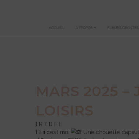
ACCUEIL
A PROPOS
FLEURS GÉANTES
MARS 2025 – 
LOISIRS
{ R T B F }
Hiiii c’est moi
Une chouette capsule