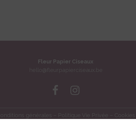
Fleur Papier Ciseaux
hello@fleurpapierciseaux.be
onditions générales
–
Politique Vie Privée
–
Cookies