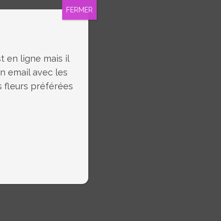
FERMER
 en ligne mais il
un email avec les
s fleurs préférées