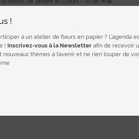
 Facebook de
Jardins et Loisirs – RTBF
ncontre et ce super reportage portait!
us !
12GC2SobV7e/?mibextid=wwXIfr
ticiper à un atelier de fleurs en papier ? L’agenda est
e !
Inscrivez-vous à la Newsletter
afin de recevoir 
t nouveaux thèmes à l’avenir et ne rien louper de vo
même
Print page