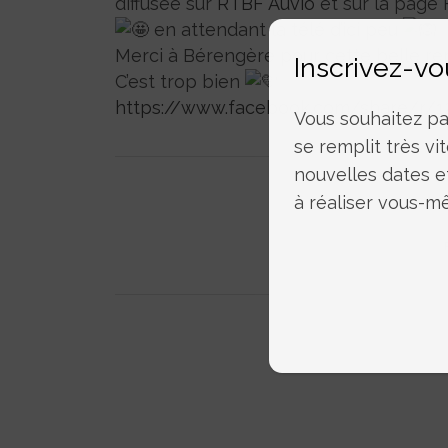
diffusée sur
RTBF Auvio
et sur la page
en attendant la télé d’ici peu
Merci à Bérengère pour cette belle re
Inscrivez-vo
C’est trop bien
https://www.facebook.com/share/r/
Vous souhaitez par
se remplit très vit
nouvelles dates e
à réaliser vous-