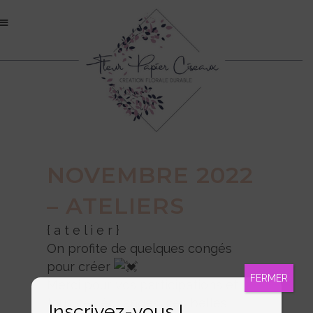
NOVEMBRE 2022
– ATELIERS
{ a t e l i e r }
On profite de quelques congés
pour créer
FERMER
Merci pour vos participations et
tous ces échanges, ces belles
Inscrivez-vous !