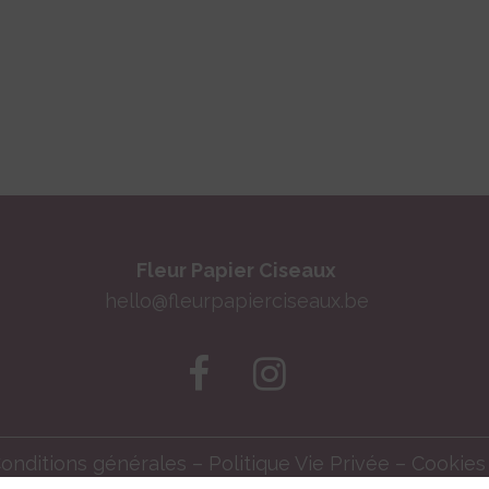
Fleur Papier Ciseaux
hello@fleurpapierciseaux.be
onditions générales
–
Politique Vie Privée
–
Cookies