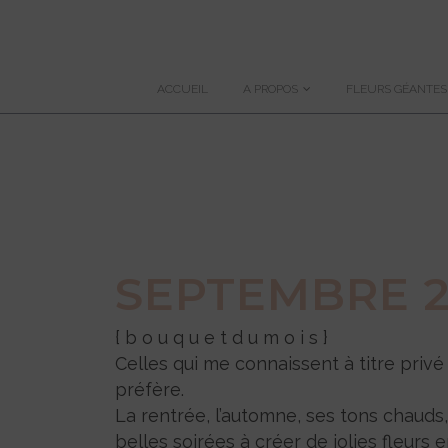
ACCUEIL
A PROPOS
FLEURS GÉANTES
SEPTEMBRE 2
{ b o u q u e t d u m o i s }
Celles qui me connaissent à titre privé
préfère.
La rentrée, l’automne, ses tons chauds
belles soirées à créer de jolies fleurs