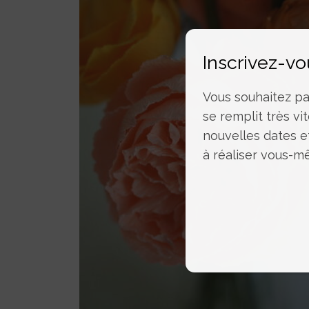
Inscrivez-vo
Vous souhaitez par
se remplit très vit
nouvelles dates e
à réaliser vous-