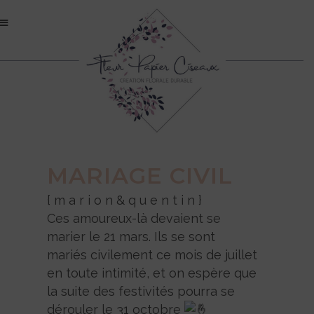
MARIAGE CIVIL
{ m a r i o n & q u e n t i n }
Ces amoureux-là devaient se
marier le 21 mars. Ils se sont
mariés civilement ce mois de juillet
en toute intimité, et on espère que
la suite des festivités pourra se
dérouler le 31 octobre